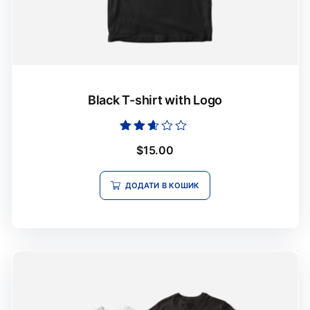
Black T-shirt with Logo
Оцінено
$
15.00
в
2.50
з 5
ДОДАТИ В КОШИК