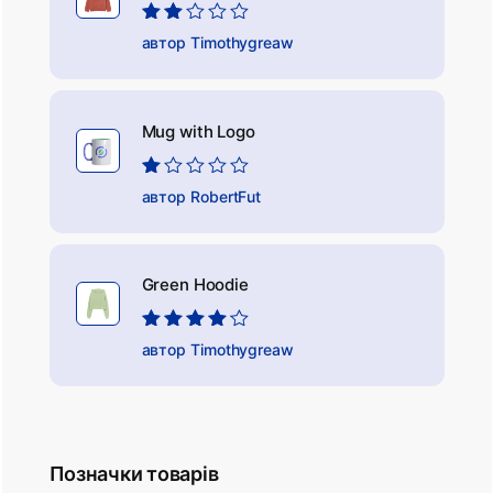
Оцінено
автор Timothygreaw
в
2
з
5
Mug with Logo
Оцінено
автор RobertFut
в
1
з
5
Green Hoodie
Оцінено в
автор Timothygreaw
4
з 5
Позначки товарів