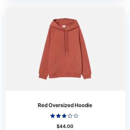
Red Oversized Hoodie
Оцінено
$
44.00
в