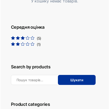
У кошику немає товарів.
Середня оцінка
(5)
Оцінено
(1)
в
3
з 5
Оцінено
в
2
з
5
Search by products
Шукати
Product categories