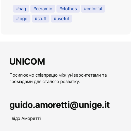
bag
ceramic
clothes
colorful
logo
stuff
useful
UNICOM
Посилюємо співпрацю між університетами та
громадами для сталого розвитку.
guido.amoretti@unige.it
Гвідо Аморетті