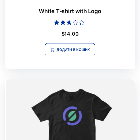
White T-shirt with Logo
Оцінено
$
14.00
в
2.51
з 5
ДОДАТИ В КОШИК