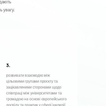
адають
ь увагу.
3.
розвивати взаємодію між
цільовими групами проєкту та
зацікавленими сторонами щодо
співпраці між університетами та
громадою на основі європейського
досвіду та практик у сфері інклюзії