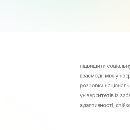
підвищити соціальн
взаємодії між унів
розробки національн
університетів із за
адаптивності, стійко