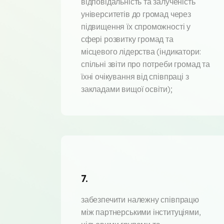
відповідальність та залученість
університетів до громад через
підвищення їх спроможності у
сфері розвитку громад та
місцевого лідерства (індикатори:
спільні звіти про потреби громад та
їхні очікування від співпраці з
закладами вищої освіти);
7.
забезпечити належну співпрацю
між партнерськими інституціями,