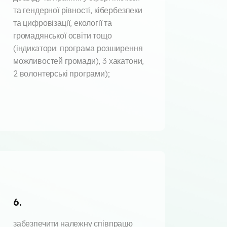
та гендерної рівності, кібербезпеки
та цифровізації, екології та
громадянської освіти тощо
(індикатори: програма розширення
можливостей громади), 3 хакатони,
2 волонтерські програми);
6.
забезпечити належну співпрацю