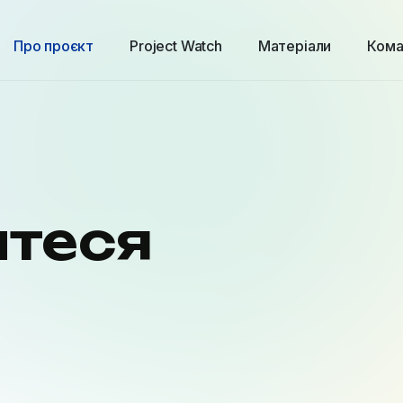
Про проєкт
Project Watch
Матеріали
Кома
теся