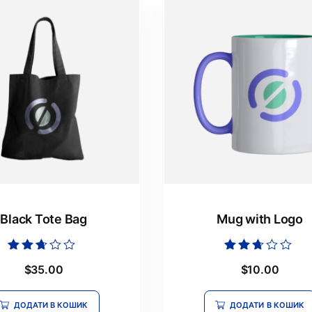
Black Tote Bag
Mug with Logo
Оцінено
Оцінено
$
35.00
$
10.00
в
в
2.50
2.54
з 5
з 5
ДОДАТИ В КОШИК
ДОДАТИ В КОШИК