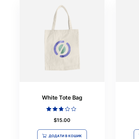
White Tote Bag
Оцінено
$
15.00
в
2.61
з 5
ДОДАТИ В КОШИК