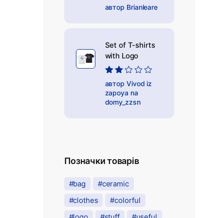
Оцінено
автор Brianleare
в
1
з
5
Set of T-shirts
with Logo
Оцінено
автор Vivod iz
в
2
з
zapoya na
5
domy_zzsn
Позначки товарів
bag
ceramic
clothes
colorful
logo
stuff
useful