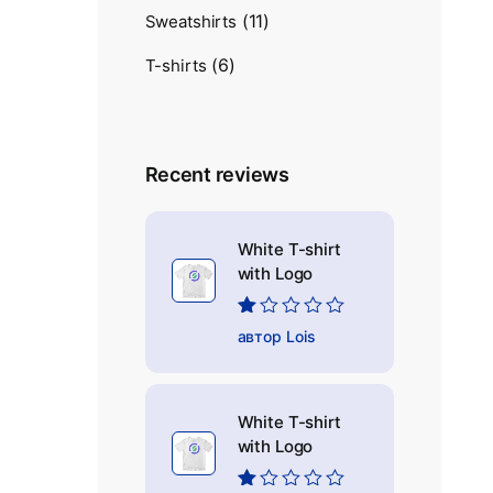
(11)
Sweatshirts
(6)
T-shirts
Recent reviews
White T-shirt
with Logo
Оцінено
автор Lois
в
1
з
5
White T-shirt
with Logo