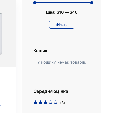
Ціна:
$10
—
$40
Фільтр
Кошик
У кошику немає товарів.
Середня оцінка
(3)
Оцінено
в
3
з 5