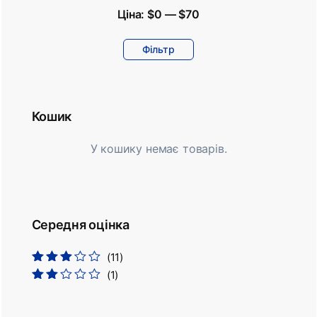
Ціна:
$0
—
$70
Фільтр
Кошик
У кошику немає товарів.
Середня оцінка
(11)
Оцінено
(1)
в
3
з 5
Оцінено
в
2
з
5