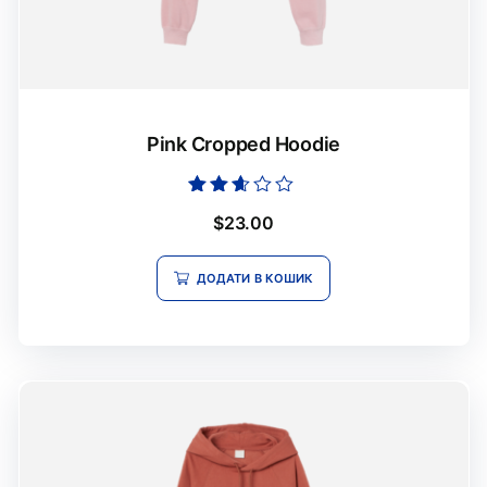
Pink Cropped Hoodie
Оцінено
$
23.00
в
2.49
з 5
ДОДАТИ В КОШИК