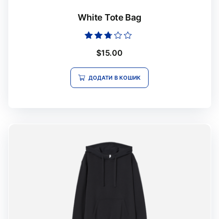
White Tote Bag
Оцінено
$
15.00
в
2.60
з 5
ДОДАТИ В КОШИК