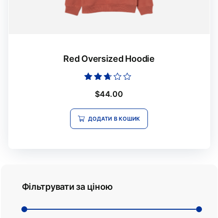
Red Oversized Hoodie
Оцінено
$
44.00
в
2.55
з 5
ДОДАТИ В КОШИК
Фільтрувати за ціною