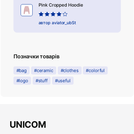
Pink Cropped Hoodie
Оцінено в
автор aviator_ubSt
4
з 5
Позначки товарів
bag
ceramic
clothes
colorful
logo
stuff
useful
UNICOM