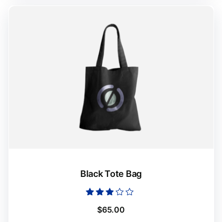
Black Tote Bag
Оцінено
$
65.00
в
2.73