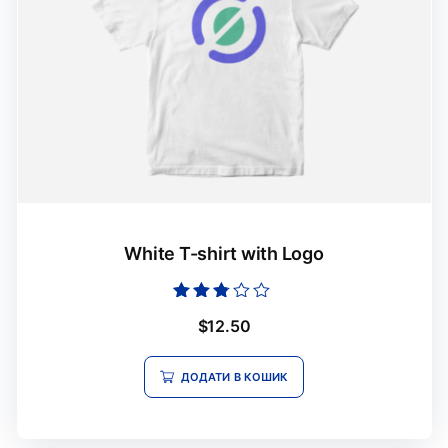
White T-shirt with Logo
Оцінено
$
12.50
в
2.65
з 5
ДОДАТИ В КОШИК