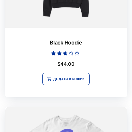
Black Hoodie
Оцінено
$
44.00
в
2.51
з 5
ДОДАТИ В КОШИК