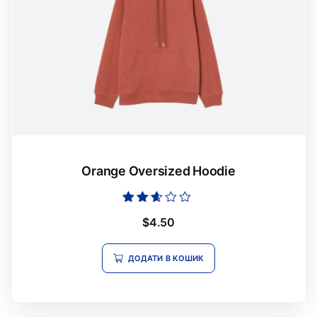
Orange Oversized Hoodie
Оцінено
$
4.50
в
2.52
з 5
ДОДАТИ В КОШИК