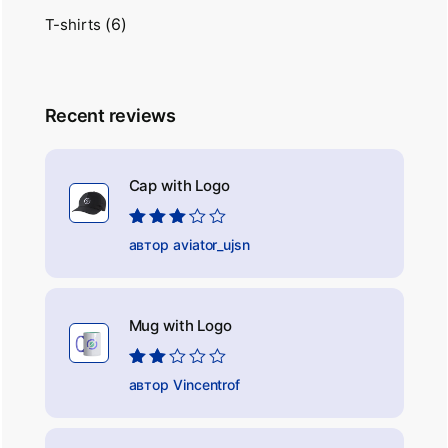
(6)
T-shirts
Recent reviews
Cap with Logo
Оцінено
автор aviator_ujsn
в
3
з 5
Mug with Logo
Оцінено
автор Vincentrof
в
2
з
5