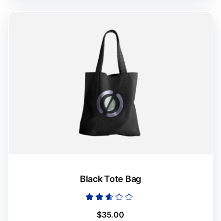
Black Tote Bag
Оцінено
$
35.00
в