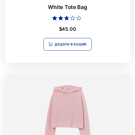
White Tote Bag
Оцінено
$
45.00
в
2.56
з 5
ДОДАТИ В КОШИК