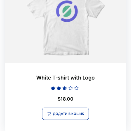
White T-shirt with Logo
Оцінено
$
18.00
в
2.52
з 5
ДОДАТИ В КОШИК