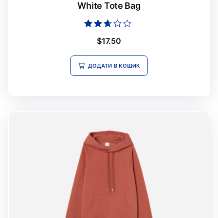
White Tote Bag
Оцінено
$
17.50
в
2.53
з 5
ДОДАТИ В КОШИК