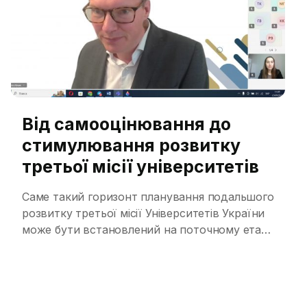
Від самооцінювання до
стимулювання розвитку
третьої місії університетів
Саме такий горизонт планування подальшого
розвитку третьої місії Університетів України
може бути встановлений на поточному етапі
імплементації найкращих європейських
практик та підсилення власних позицій в
громаді та на ринку освітніх послуг
принаймні консорціумом університетів-