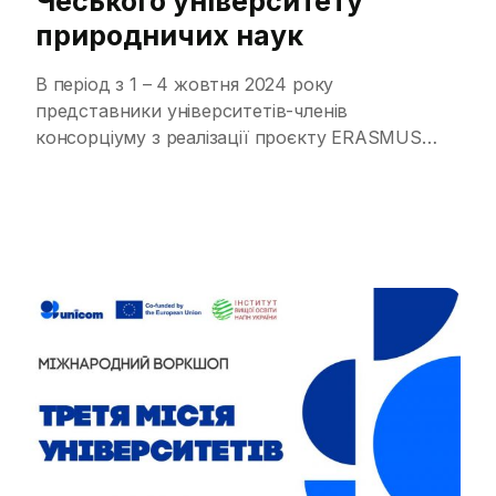
Чеського університету
природничих наук
В період з 1 – 4 жовтня 2024 року
представники університетів-членів
консорціуму з реалізації проєкту ERASMUS
+KA 2 CBHE «Universities Communities:
strengthening cooperation» («Університети
місцеві громади: підсилення взаємодії»)
UNICOM N.101083077 ознайомилися із
діяльністю Чеського університету
природничих наук (м. Прага, Чеська
Республіка). Під час навчального візиту
відбувся активний обмін досвідом щодо
шляхів реалізації третьої місії університетів
[…]