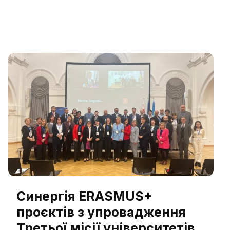
Erasmus+ КА2 Universities-Communities:
strengthening cooperation. Цей захід зібрав
провідних експертів з різних країн Європи,
щоб обговорити актуальні питання розвитку
університетів та їхньої ролі в суспільстві.
Учасники Майстерні зосередилися на таких
ключових питаннях: Концептуальні засади
[…]
Синергія ERASMUS+
проєктів з упровадження
Третьої місії університетів