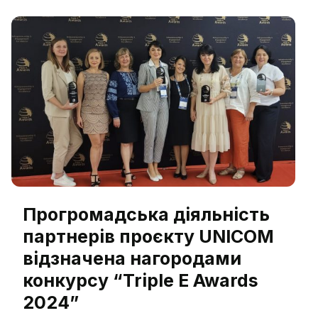
учасників проєкту ERASMUS +KA 2 CBHE
«Університети місцеві громади: підсилення
взаємодії» (UNICOM №.101083077). Воркшоп
«Третя місія університетів: методологія оцінки
та підходи», який […]
Прогромадська діяльність
партнерів проєкту UNICOM
відзначена нагородами
конкурсу “Triple E Awards
2024”