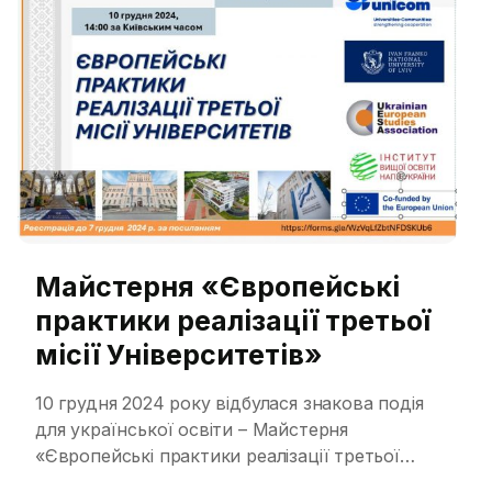
громадами. Учасниками заходу стали
представники вищих навчальних закладів,
органів місцевого самоврядування,
громадських […]
Майстерня «Європейські
практики реалізації третьої
місії Університетів»
10 грудня 2024 року відбулася знакова подія
для української освіти – Майстерня
«Європейські практики реалізації третьої
місії Університетів» в рамках проєкту