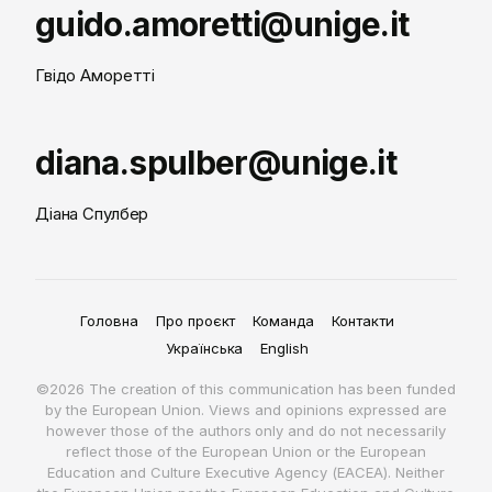
guido.amoretti@unige.it
Гвідо Аморетті
diana.spulber@unige.it
Діана Спулбер
Головна
Про проєкт
Команда
Контакти
Українська
English
©2026 The creation of this communication has been funded
by the European Union. Views and opinions expressed are
however those of the authors only and do not necessarily
reflect those of the European Union or the European
Education and Culture Executive Agency (EACEA). Neither