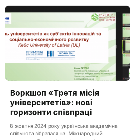
навчання та досліджень. 23 жовтня 2024
року в рамках шістнадцятої міжнародної
виставки «Інноватика в сучасній освіті»
відбувся […]
Воркшоп «Третя місія
університетів»: нові
горизонти співпраці
8 жовтня 2024 року українська академічна
спільнота зібралася на Міжнародний