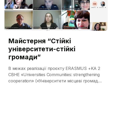
Майстерня “Стійкі
університети-стійкі
громади”
В межах реалізації проєкту ERASMUS +KA 2
CBHE «Universities Communities: strengthening
cooperation» («Університети місцеві громади:
підсилення взаємодії») UNICOM №.101083077
для представників університетів – членів
консорціуму 02 липня 2024 року у онлайн-
форматі було проведено майстерню ЮНІКОМ
«Сталі університети – сталі громади». У ході