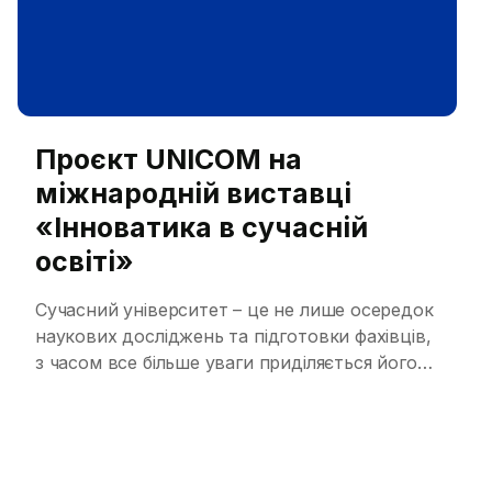
Проєкт UNICOM на
міжнародній виставці
«Інноватика в сучасній
освіті»
Сучасний університет – це не лише осередок
наукових досліджень та підготовки фахівців,
з часом все більше уваги приділяється його
ролі у вирішенні соціальних проблем та
стимулюванні економічного розвитку. Ця
тенденція, відома як третя місія
університетів, доповнює традиційні функції