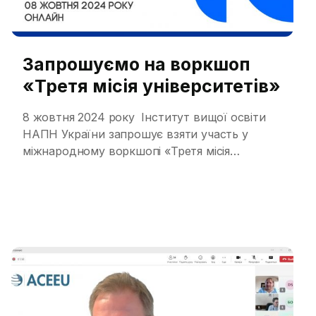
Запрошуємо на воркшоп
«Третя місія університетів»
8 жовтня 2024 року Інститут вищої освіти
НАПН України запрошує взяти участь у
міжнародному воркшопі «Третя місія
університетів» Запрошуємо управлінський та
академічний персонал закладів вищої освіти,
наукових установ, аналітичних центрів, а
також представників громадянського
суспільства взяти участь у міжнародному
воркшопі «Третя місія університетів».
Воркшоп проводиться в рамках Проєкту ЄС
Еразмус+ “Посилення співпраці між
університетами і […]