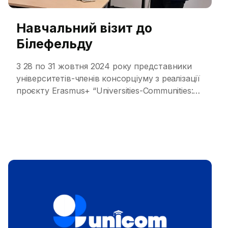
Навчальний візит до
Білефельду
З 28 по 31 жовтня 2024 року представники
університетів-членів консорціуму з реалізації
проєкту Erasmus+ “Universities-Communities:
Strengthening Cooperation” – взяли участь у
навчальному візиті до Німеччини м.
Білефельд. Мета візиту полягала у зміцненні
співпраці між українськими університетами
та Fachhochschule des Mittelstands, а також у
вивченні німецького досвіду щодо взаємодії
університетів з регіональними громадами.
Програма візиту була […]