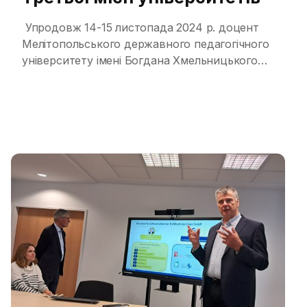
Упродовж 14-15 листопада 2024 р. доцент
Мелітопольського державного педагогічного
університету імені Богдана Хмельницького
Тетяна Коноваленко за підготовленими
разом з ректором університету Наталею
Фалько матеріалами взяла участь у ІІ
Міжнародній конференції “Strengthening the
Quality and Relevance of the 3rd Mission in
Georgian Universitites”, організованій у
Кавказькому університеті (Тбілісі Грузія) за
підсумками реалізації однойменного
Еразмус+ проєкту, спрямованого […]