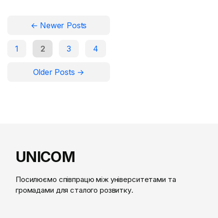
війни українські університети і громади
набувають визначного досвіду стійкості. Для
←
Newer
Posts
повоєнної відбудови України […]
1
2
3
4
Older
Posts
→
UNICOM
Посилюємо співпрацю між університетами та
громадами для сталого розвитку.