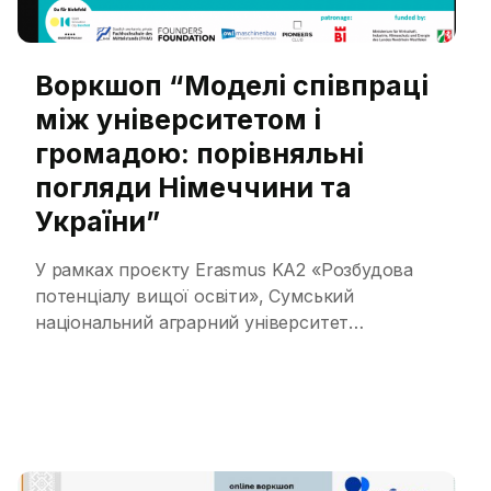
Воркшоп “Моделі співпраці
між університетом і
громадою: порівняльні
погляди Німеччини та
України”
У рамках проєкту Erasmus KA2 «Розбудова
потенціалу вищої освіти», Сумський
національний аграрний університет
організував воркшоп на тему «Моделі
співпраці між університетом і громадою:
порівняльні погляди Німеччини та України»,
який став важливою платформою для обміну
досвідом та налагодження співпраці між
науковими установами й місцевими