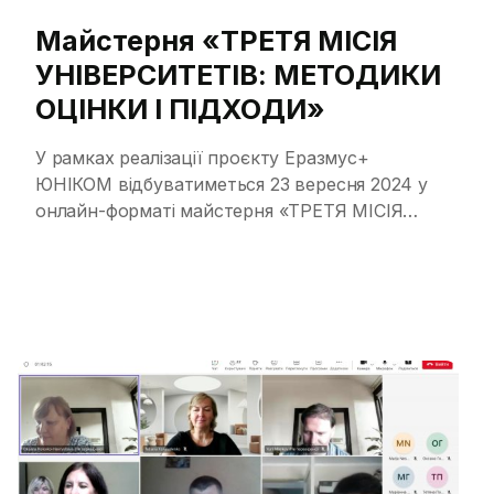
Майстерня «ТРЕТЯ МІСІЯ
УНІВЕРСИТЕТІВ: МЕТОДИКИ
ОЦІНКИ І ПІДХОДИ»
У рамках реалізації проєкту Еразмус+
ЮНІКОМ відбуватиметься 23 вересня 2024 у
онлайн-форматі майстерня «ТРЕТЯ МІСІЯ
УНІВЕРСИТЕТІВ: МЕТОДИКИ ОЦІНКИ І
ПІДХОДИ». Метою воркшопу є обговорення
кращих міжнародних і національних практик
оцінювання третьої місії університетів у
розрізі їхньої суспільно-орієнтованої
діяльності. Захід організовується Українською
Асоціацією Європейських Студій (Україна),
Акредитаційною Радою підприємницьких та
суспільно-орієнтованих університетів (The
Accreditation Council for […]