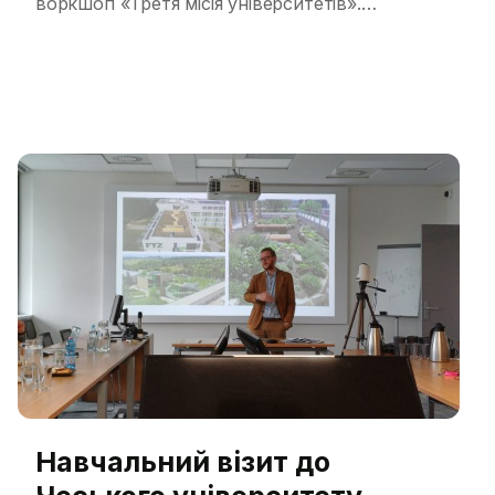
воркшоп «Третя місія університетів».
Організований спільно з європейськими
партнерами, цей захід став платформою для
обговорення актуальних питань розвитку
вищої освіти в Україні. Воркшоп об’єднав 78
учасників з 37 закладів вищої освіти та
громадських організацій з різних регіонів
України. Така широка представленість
свідчить про актуальність теми […]
Навчальний візит до