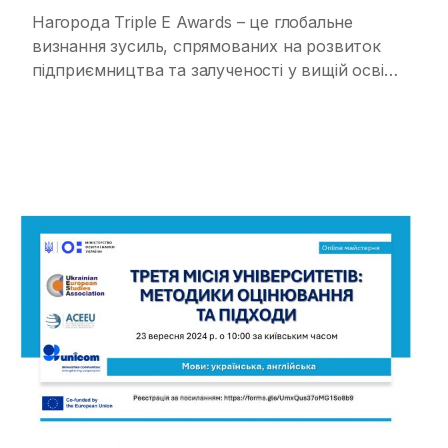
Нагорода Triple E Awards – це глобальне
визнання зусиль, спрямованих на розвиток
підприємництва та залученості у вищій освіті.
Це перша нагорода, що спеціально
фокусується на різних аспектах третьої місії
університетів і має на меті сприяти змінам в
університетах та підкреслити їхню роль у
місцевих громадах та екосистемах. Конкурси
проводили у чотирьох регіонах світу
(Америка, Європа, […]