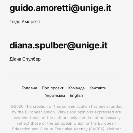
guido.amoretti@unige.it
Гвідо Аморетті
diana.spulber@unige.it
Діана Спулбер
Головна
Про проєкт
Команда
Контакти
Українська
English
©2026 The creation of this communication has been funded
by the European Union. Views and opinions expressed are
however those of the authors only and do not necessarily
reflect those of the European Union or the European
Education and Culture Executive Agency (EACEA). Neither