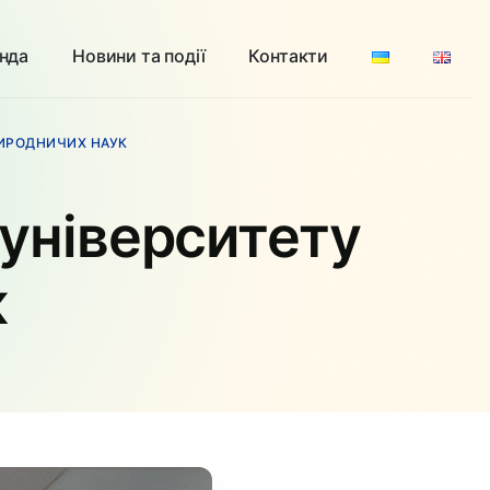
нда
Новини та події
Контакти
РИРОДНИЧИХ НАУК
 університету
к