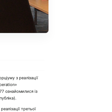
рціуму з реалізації
peration»
077 ознайомилися із
убліка).
реалізації третьої