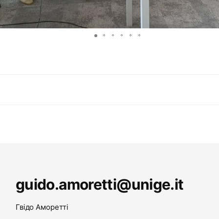
guido.amoretti@unige.it
Гвідо Аморетті