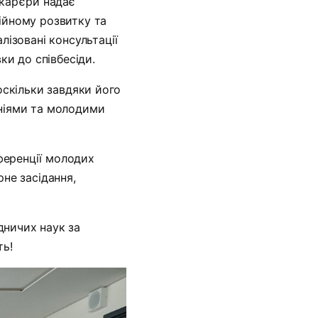
кар’єри надає
ійному розвитку та
лізовані консультації
ки до співбесіди.
оскільки завдяки його
аніями та молодими
ференції молодих
рне засідання,
дничих наук за
ть!