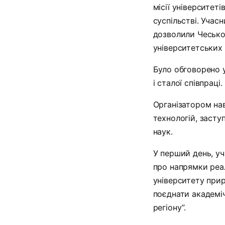
місії університеті
суспільстві. Учасн
дозволили Чесько
університетських 
Було обговорено у
і сталої співпраці.
Організатором нав
технологій, засту
наук.
У перший день, уч
про напрямки реал
університету при
поєднати академі
регіону”.