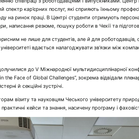
ленню співпраці з роботодавцями і випускниками. Центр 
 спектр кар’єрних послуг, які сприяють їхньому профес
оду на ринок праці. В Центрі студенти отримують персона
єри, написання резюме, пошуку роботи в Чехії та підготов
орисним не лише для студентів, але й для роботодавців, 
 університеті вдається налагоджувати зв’язки між комп
долучилися до V Міжнародної мультидисциплінарної кон
 in the Face of Global Challenges”, зокрема відвідали плена
стерні й секційні зустрічі.
торам візиту та науковцям Чеського університету приро
 практичні кейси та знання, насичену програму і фаховіс