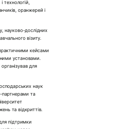
і технологій,
нчиків, оранжерей і
у, науково-дослідних
авчального візиту.
я практичними кейсами
вними установами.
 організував для
господарських наук
и-партнерами та
ніверситет
ень та відкриттів.
 для підтримки