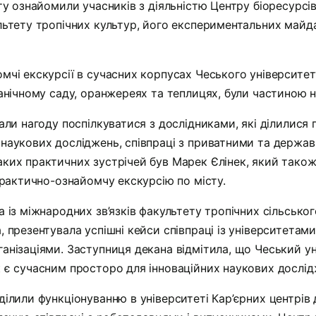
ту ознайомили учасників з діяльністю Центру біоресурсів 
ьтету тропічних культур, його експериментальних майда
чі екскурсії в сучасних корпусах Чеського університет
анічному саду, оранжереях та теплицях, були частиною н
али нагоду поспілкуватися з дослідниками, які ділилис
наукових досліджень, співпраці з приватними та держа
ких практичних зустрічей був Марек Єлінек, який також
практично-ознайомчу екскурсію по місту.
 із міжнародних зв’язків факультету тропічних сільсько
 презентувала успішні кейси співпраці із університетам
анізаціями. Заступниця декана відмітила, що Чеський у
є сучасним просторо для інноваційних наукових дослідж
ілили функціонуванню в університеті Кар’єрних центрів