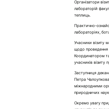
Організатори візи
лабораторій факул
теплиць.
Практично-ознайом
лабораторіях, бот
Учасники візиту м
щодо проведення 
Координатором та
учасників візиту 
Заступниця декана
Петра Чалоупкова,
міжнародними орг
природничих наук 
Окремо увагу прид