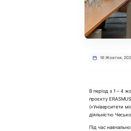
16 Жовтня, 20
В період з 1 – 4 
проєкту ERASMUS +
(«Університети мі
діяльністю Чесько
Під час навчально