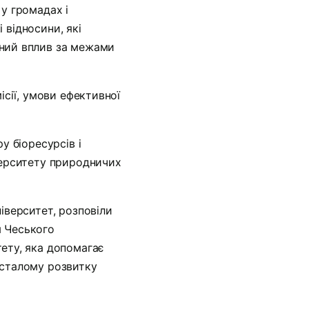
 у громадах і
і відносини, які
чний вплив за межами
ісії, умови ефективної
у біоресурсів і
верситету природничих
іверситет, розповіли
я Чеського
ету, яка допомагає
 сталому розвитку