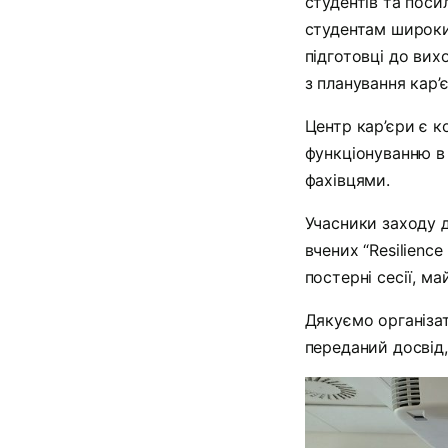
студентів та поси
студентам широкий
підготовці до вих
з планування кар’
Центр кар’єри є к
функціонуванню в
фахівцями.
Учасники заходу 
вчених “Resilience
постерні сесії, май
Дякуємо організа
переданий досвід,