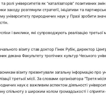
в та ролі університетів як “каталізаторів” позитивних змін
ики заходу розглянули стратегії, ініціативи та партнерськ
му університету природничих наук у Празі зробити зна
стін.
спіхи і виклики, які супроводжують реалізацію третьої м
чального візиту став доктор Гінек Рубік, директор Центр
пник декана Факультету тропічних культур Чеського уні
асникам візиту презентували загальну інформацію про ун
ізації третьої місії. За словами організатора “Третя місі
родничих наук є важливим аспектом діяльності університ
чну спільноту з широким колом громадськості і сприяти