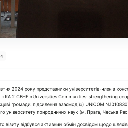
24
жовтня 2024 року представники університетів-членів консо
KA 2 CBHE «Universities Communities: strengthening coo
сцеві громади: підсилення взаємодії») UNICOM N.101083
го університету природничих наук (м. Прага, Чеська Респ
го візиту відбувся активний обмін досвідом щодо шляхів 