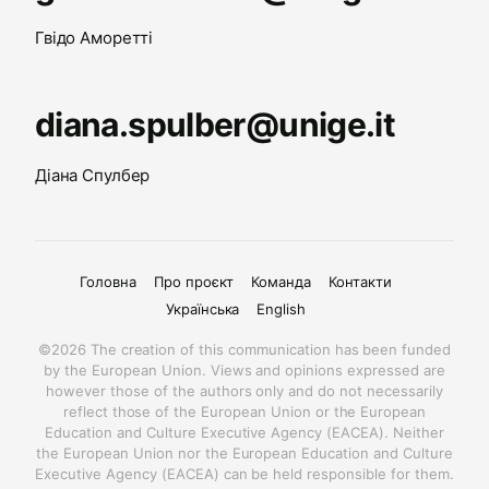
Гвідо Аморетті
diana.spulber@unige.it
Діана Спулбер
Головна
Про проєкт
Команда
Контакти
Українська
English
©2026 The creation of this communication has been funded
by the European Union. Views and opinions expressed are
however those of the authors only and do not necessarily
reflect those of the European Union or the European
Education and Culture Executive Agency (EACEA). Neither
the European Union nor the European Education and Culture
Executive Agency (EACEA) can be held responsible for them.