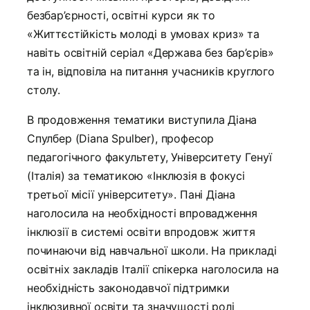
безбар’єрності, освітні курси як то
«Життєстійкість молоді в умовах криз» та
навіть освітній серіал «Держава без бар’єрів»
та ін, відповіла на питання учасників круглого
столу.
В продовження тематики виступила Діана
Спулбер (Diana Spulber), професор
педагогічного факультету, Університету Генуї
(Італія) за тематикою «Інклюзія в фокусі
третьої місії університету». Пані Діана
наголосила на необхідності впровадження
інклюзії в системі освіти впродовж життя
починаючи від навчальної школи. На прикладі
освітніх закладів Італії спікерка наголосила на
необхідність законодавчої підтримки
інклюзивної освіти та значущості ролі