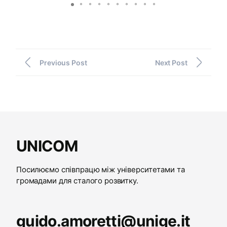
Previous Post
Next Post
UNICOM
Посилюємо співпрацю між університетами та
громадами для сталого розвитку.
guido.amoretti@unige.it