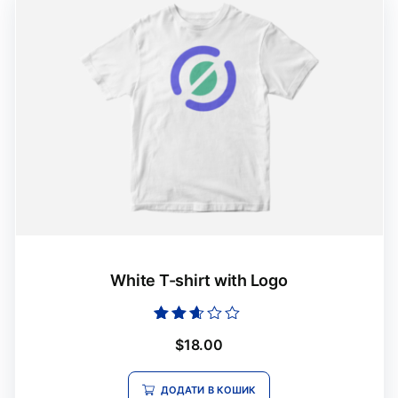
White T-shirt with Logo
Оцінено
$
18.00
в
2.52
з 5
ДОДАТИ В КОШИК