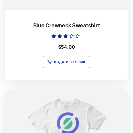
Blue Crewneck Sweatshirt
Оцінено
$
54.00
в
2.66
з 5
ДОДАТИ В КОШИК