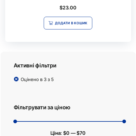
Оцінено
$
23.00
в
2.59
з 5
ДОДАТИ В КОШИК
Активні фільтри
Оцінено в 3 з 5
Фільтрувати за ціною
Ціна:
$0
—
$70