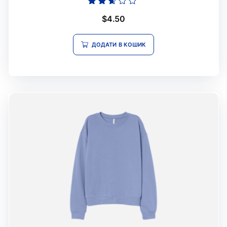
Оцінено
$
4.50
в
2.52
з 5
ДОДАТИ В КОШИК