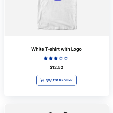
White T-shirt with Logo
Оцінено
$
12.50
в
2.64
з 5
ДОДАТИ В КОШИК