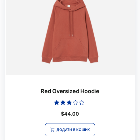
Red Oversized Hoodie
Оцінено
$
44.00
в
2.60
з 5
ДОДАТИ В КОШИК