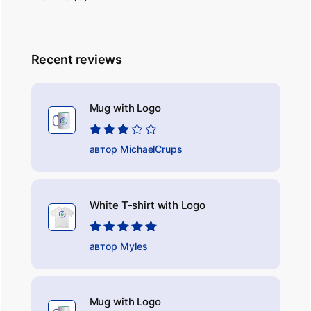
Recent reviews
Mug with Logo
Оцінено
автор MichaelCrups
в
3
з 5
White T-shirt with Logo
Оцінено в
5
з
автор Myles
5
Mug with Logo