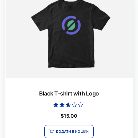
Black T-shirt with Logo
Оцінено
$
15.00
в
2.52
з 5
ДОДАТИ В КОШИК