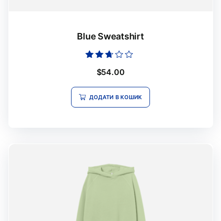
Blue Sweatshirt
Оцінено
$
54.00
в
2.55
з 5
ДОДАТИ В КОШИК