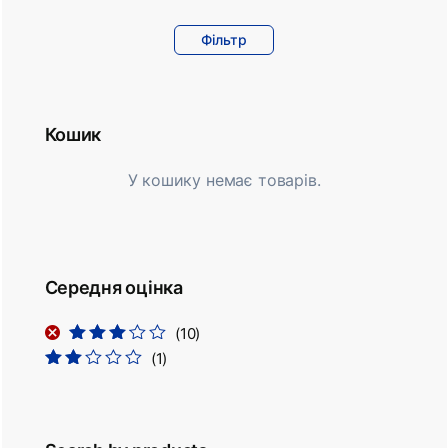
Фільтр
Кошик
У кошику немає товарів.
Середня оцінка
(10)
Оцінено
(1)
в
3
з 5
Оцінено
в
2
з
5