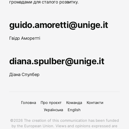
громадами для сталого розвитку.
guido.amoretti@unige.it
Гвідо Аморетті
diana.spulber@unige.it
Діана Спулбер
Головна
Про проєкт
Команда
Контакти
Українська
English
©2026 The creation of this communication has been funded
by the European Union. Views and opinions expressed are