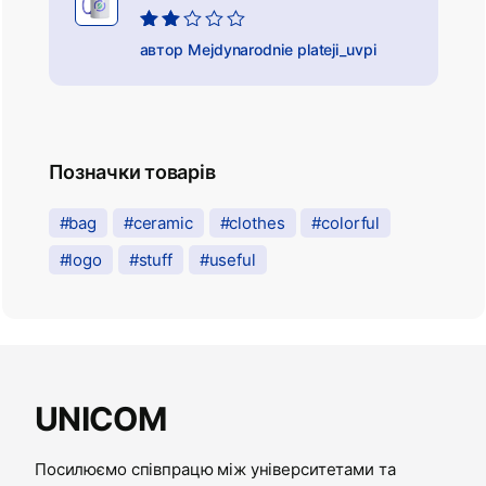
Оцінено
автор Mejdynarodnie plateji_uvpi
в
2
з
5
Позначки товарів
bag
ceramic
clothes
colorful
logo
stuff
useful
UNICOM
Посилюємо співпрацю між університетами та